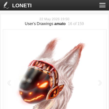
LONETI
22 May 2026 19:50
User's Drawings
amato
16 of 159
‹
›