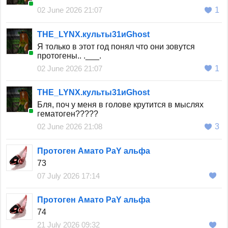
02 June 2026 21:07
1
THE_LYNX.культы31иGhost
Я только в этот год понял что они зовутся
протогены.. .___.
02 June 2026 21:07
1
THE_LYNX.культы31иGhost
Бля, поч у меня в голове крутится в мыслях
гематоген?????
02 June 2026 21:08
3
Протоген Амато РаY альфа
73
07 July 2026 17:14
Протоген Амато РаY альфа
74
21 July 2026 09:32