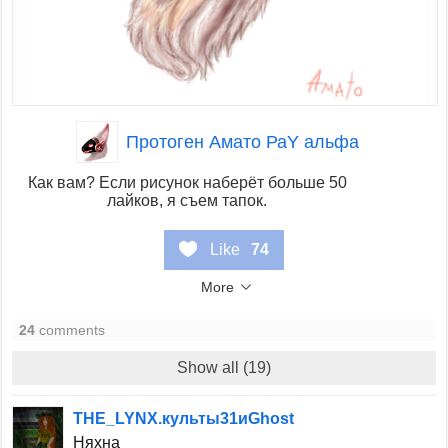
Протоген Амато РаY альфа
Как вам? Если рисунок наберёт больше 50
лайков, я съем тапок.
Like
74
More
24
comments
Show all (19)
THE_LYNX.культы31иGhost
Няхна