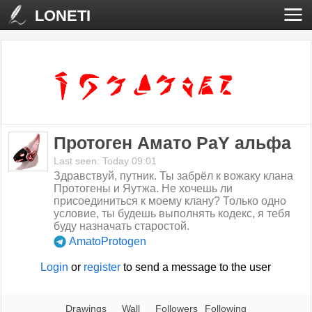
LONETI
Протоген Амато РаY альфа
Last seen: Today 09:01
Здравствуй, путник. Ты забрёл к вожаку клана
Протогены и Яутжа. Не хочешь ли
присоединиться к моему клану? Только одно
условие, ты будешь выполнять кодекс, я тебя
буду назначать старостой.
AmatoProtogen
Login
or
register
to send a message to the user
Drawings
Wall
Followers
Following