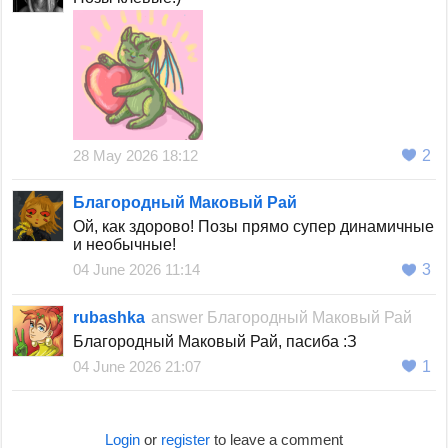
28 May 2026 18:12
2
Благородный Маковый Рай
Ой, как здорово! Позы прямо супер динамичные
и необычные!
04 June 2026 11:14
3
rubashka
answer
Благородный Маковый Рай
Благородный Маковый Рай, пасиба :З
04 June 2026 21:07
1
Login
or
register
to leave a comment