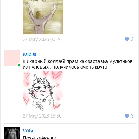
27 May 2026 00:24
2
але ж
шикарный коллаб! прям как заставка мультиков
из нулевых , получилось очень круто
27 May 2026 15:50
3
Vօlvı
Позы клёвые!)