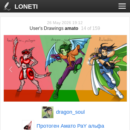
LONETI
26 May 2026 19:12
User's Drawings
amato
14 of 159
‹
›
dragon_soul
Протоген Амато РаY альфа