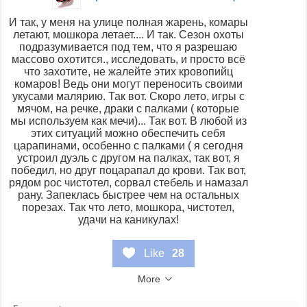
И так, у меня на улице полная жарень, комары
летают, мошкора летает.... И так. Сезон охоты
подразумивается под тем, что я разрешаю
массово охотится., исследовать, и просто всё
что захотите, не жалейте этих кровопийц
комаров! Ведь они могут переносить своими
укусами малярию. Так вот. Скоро лето, игры с
мячом, на речке, драки с палками ( которые
мы используем как мечи)... Так вот. В любой из
этих ситуаций можно обеспечить себя
царапинами, особенно с палками ( я сегодня
устроил дуэль с другом на палках, так вот, я
победил, но друг поцарапал до крови. Так вот,
рядом рос чистотел, сорвал стебель и намазал
рану. Запеклась быстрее чем на остальных
порезах. Так что лето, мошкора, чистотел,
удачи на каникулах!
Like
28
More