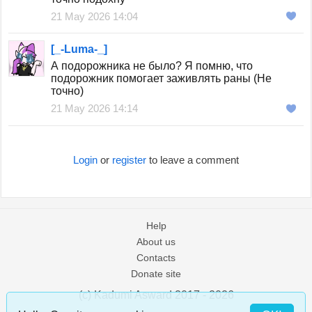
21 May 2026 14:04
[_-Luma-_]
А подорожника не было? Я помню, что
подорожник помогает заживлять раны (Не
точно)
21 May 2026 14:14
Login
or
register
to leave a comment
Help
About us
Contacts
Donate site
(c) Kadumi Asward 2017 - 2026
:)