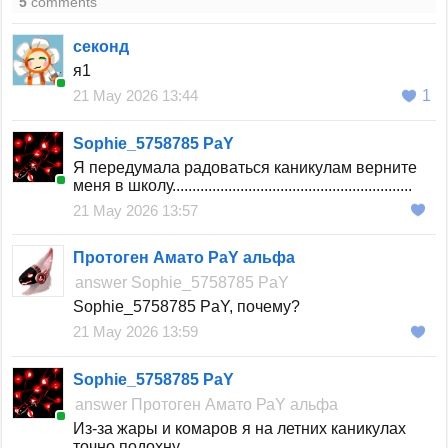
5
comments
секонд
я1
21 May 2026 13:44
1
Sophie_5758785 PaY
Я передумала радоваться каникулам верните
меня в школу............................................................
21 May 2026 13:57
Протоген Амато РаY альфа
answer
Sophie_5758785 PaY
Sophie_5758785 PaY, почему?
21 May 2026 13:59
Sophie_5758785 PaY
answer
Протоген Амато РаY альфа
Из-за жары и комаров я на летних каникулах
точно подохну