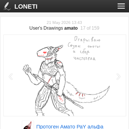
LONETI
21 May 2026 13:43
User's Drawings
amato
17 of 159
‹
›
Протоген Амато РаY альфа