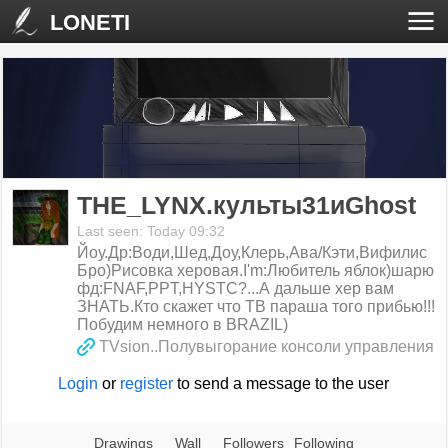
LONETI
THE_LYNX.культы31иGhost
Last seen: Today 09:32
Йоу.Др:Води,Шед,Доу,Клерь,Ава/Кэти,Вифилис
Бро)Рисовка херовая.I'm:Любитель яблок)шарю
фд:FNAF,PPT,HYSTC?...А дальше хер вам
ЗНАТЬ.Кто скажет что ТВ параша того прибью!!!
Побудим немного в BRAZIL)
TVsion..Полувыгорание консоли управления
Login
or
register
to send a message to the user
Drawings
Wall
Followers
Following