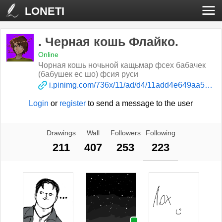
LONETI
. Черная кошь Флайко.
Online
Чорная кошь ночьной кащьмар фсех бабачек
(бабушек ес шо) фсия руси
i.pinimg.com/736x/11/ad/d4/11add4e649aa5824c3379f9e590ef051.jpg
Login
or
register
to send a message to the user
Drawings
Wall
Followers
Following
211
407
253
223