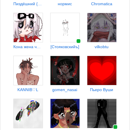
Пиздёшний {Anti-ЛК} kopD
нормис
Chromatica
Кона жена чупакабры♡
[Стояковскийъ]
vilkobtu
KANNIB♡L
gomen_nasai
Пьеро Вуши