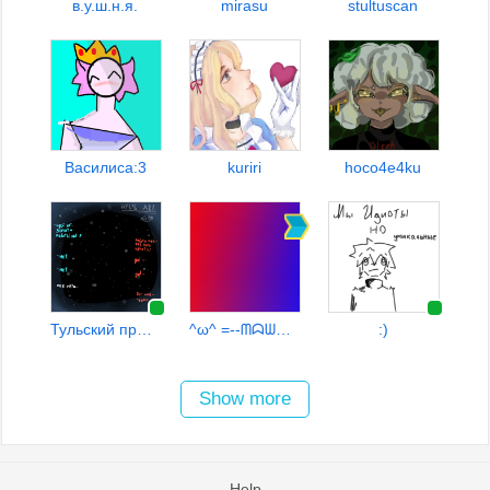
в.у.ш.н.я.
mirasu
stultuscan
Василиса:3
kuriri
hoco4e4ku
Тульский пряник_:)
^ω^ =--ᗰᗣᗯᗣ ᙨᎽᖘᖘᑌ--= ^ω^
:)
Show more
Help