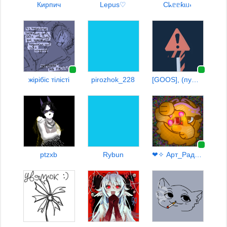
Кирпич
Lepus♡
Cᖾᥱᥱƙɩᥙ⳽
жiрiбiс тiлiстi
pirozhok_228
[GOOS], (пуш.)「Katie」
ptzxb
Rybun
❤✧ Арт_Рада ✧❤