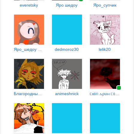
everetsky
Яро шедоу
Яро_супчик
Яро_шедоу пр СЧЧ
dedmoroz30
lelik20
Благородный Маковый Рай
animeshnick
ᥴⲃᥲᥒ ⲇρυⲙ ᥴᥲⲏᥴ •~ɯⲙᥲρ0~•