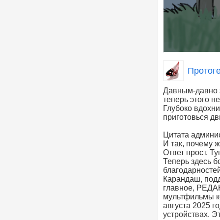
Протог
Давным-давно з
теперь этого не
Глубоко вдохни
приготовься дв
Цитата админис
И так, почему 
Ответ прост. Т
Теперь здесь б
благодарностей
Карандаш, подд
главное, РЕДАК
мультфильмы к
августа 2025 го
устройствах. Э