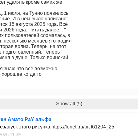
жет удалять кроме самих же
д, 1 июля, на Тунио появилось
ние. И в нём было написано:
тся 15 августа 2025 года. Всё
 2026 года. Читать далее... "
гих пользователей сломалась, в
я. несколько месяцев я отходил
вторая волна. Теперь, на этот
е подготовленный. Теперь
 меня в душе. Только воинский
 я знаю что всё возможно
ё хорошее когда то
Show all (5)
ген Амато РаY альфа
езапуск этого рисунка.https://loneti.ru/pict61204_25
2026 11:39