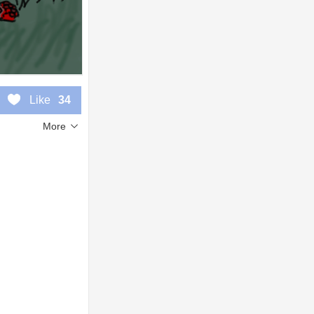
Like
34
More