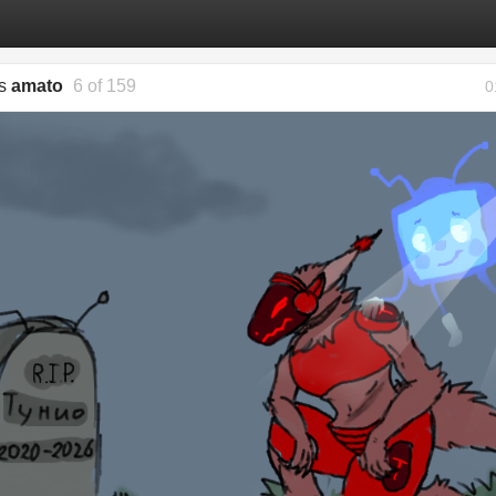
gs
amato
6 of 159
0