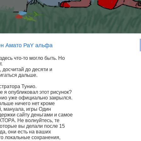
ен Амато РаY альфа
десь что-то могло быть. Но
т.
, досчитай до десяти и
игаться дальше.
тратора Тунио.
же я опубликовал этот рисунок?
унио уже официально закрылся.
ольше ничего нет кроме
, мануала, игры Один
ержки сайту деньгами и самое
ТОРА. Не волнуйтесь, те
оторые вы делали после 15
да, они есть на ваших
то локальные сохранения,