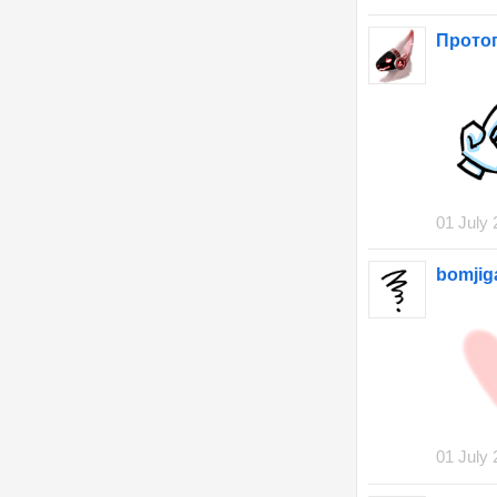
Прото
01 July 
bomjig
01 July 