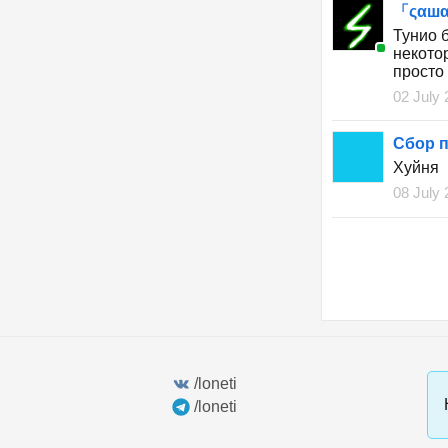
「ςαшα
Тунио 
некото
просто
02 July 
Сбор п
Хуйня
08 July 
/loneti
/loneti