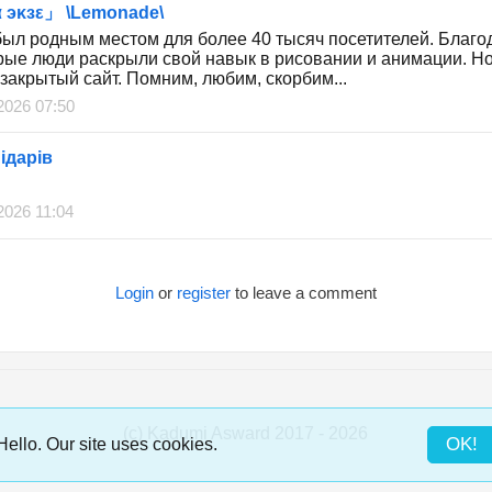
 эκзε」 \Lemonade\
был родным местом для более 40 тысяч посетителей. Благо
рые люди раскрыли свой навык в рисовании и анимации. Но
 закрытый сайт. Помним, любим, скорбим...
2026 07:50
iдарiв
2026 11:04
Login
or
register
to leave a comment
(c) Kadumi Asward 2017 - 2026
:)
OK!
Hello. Our site uses cookies.