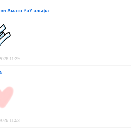
ген Амато РаY альфа
2026 11:39
a
2026 11:53