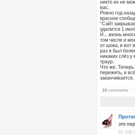
никто их не мо
вас.
Ровно год наза
красное сообще
"Сайт закрывае
удалится 1 июля
И... жизнь мно
том числе и мо
от шока, и вот 
раз я был боле
никаких слёз у
траур.
Что же. Теперь
пережить, и вс
заканчивается.
10
comments
Прото
это пер
01 July 