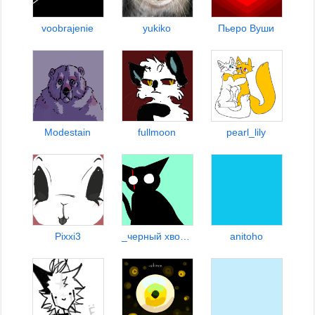
voobrajenie
yukiko
Пьеро Вуши
Modestain
fullmoon
pearl_lily
Pixxi3
_черный хвост_
anitoho