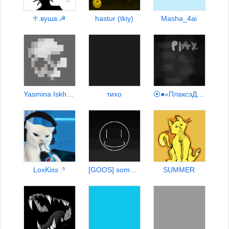
♱︎.вуша.☭
hastur (tkiy)
Masha_4ai
Yasmina Iskhakova
тихо
⦿●«ПлаксэДрыавс»●⦿
LoxKiss :³
[GOOS] someone
SUMMER