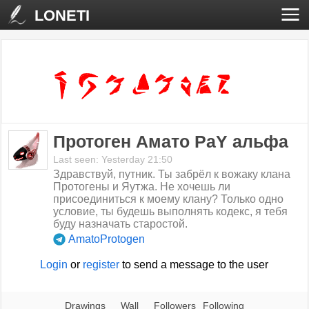
LONETI
Протоген Амато РаY альфа
Last seen: Yesterday 21:50
Здравствуй, путник. Ты забрёл к вожаку клана
Протогены и Яутжа. Не хочешь ли
присоединиться к моему клану? Только одно
условие, ты будешь выполнять кодекс, я тебя
буду назначать старостой.
AmatoProtogen
Login
or
register
to send a message to the user
Drawings
Wall
Followers
Following