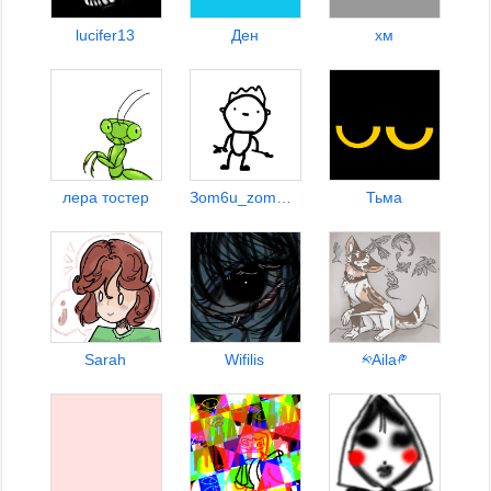
lucifer13
Ден
хм
лера тостер
Зom6u_zombie (:->)
Тьма
Sarah
Wifilis
༱Aila༲