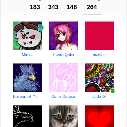
183
343
148
264
Minka
HandoQalin
лохбля
Ветреный Феникс ~` ^ `~
Соня-Софья
soda ☮