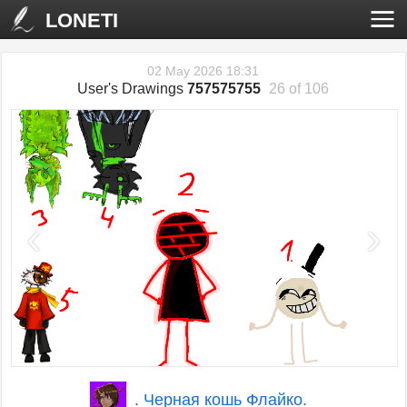
LONETI
02 May 2026 18:31
User's Drawings
757575755
26 of 106
‹
›
. Черная кошь Флайко.