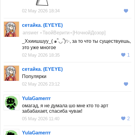
02 May 2026 18:34
сетайка. (EYEYE)
answer
⋆ТвойВерити⋆[НочнойДозор]
_Ххиишшуу_( ๑‾̀◡‾́)✨, за то что ты существуешь,
это уже многое
02 May 2026 18:35
1
сетайка. (EYEYE)
Популярки
02 May 2026 23:12
YulaGamerrr
омагад, я не думала шо мне кто то арт
забабахает, спасиба чувак!
05 May 2026 11:40
2
YulaGamerrr