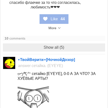
спасибо флаечке за то что согласилась,
любимость❤❤❤
Like
44
More
10
comments
Show all (5)
⋆ТвойВерити⋆[НочнойДозор]
answer
сетайка. (EYEYE)
ᡕᠵ᠊ᡃ气亠 сетайко [EYEYE], 0-0 А ЗА ЧТО? ЗА
ХУЁВЫЕ АРТЫ?