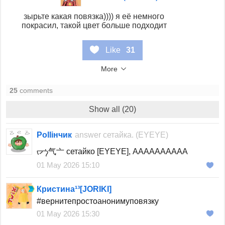
зырьте какая повязка)))) я её немного
покрасил, такой цвет больше подходит
Like
31
More
25
comments
Show all (20)
Polliнчик
answer
сетайка. (EYEYE)
ᡕᠵ᠊ᡃ气亠 сетайко [EYEYE], АААААААААА
01 May 2026 15:10
Кристина¹³[JORIKI]
#вернитепростоанонимуповязку
01 May 2026 15:30