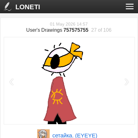
LONETI
01 May 2026 14:57
User's Drawings
757575755
27 of 106
‹
›
сетайка. (EYEYE)