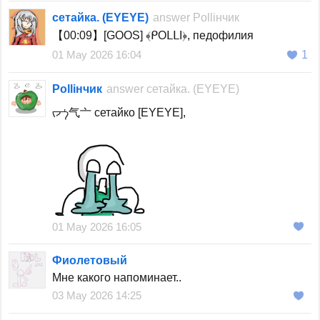
сетайка. (EYEYE)
answer
Polliнчик
【00:09】[GOOS] ﴾ᑭOᒪᒪI﴿, педофилия
01 May 2026 16:04
1
Polliнчик
answer
сетайка. (EYEYE)
ᡕᠵ᠊ᡃ气亠 сетайко [EYEYE],
01 May 2026 16:05
Фиолетовый
Мне какого напоминает..
03 May 2026 14:25