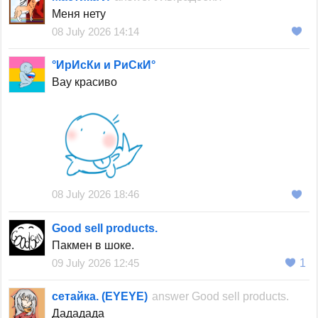
Меня нету
08 July 2026 14:14
°ИрИсКи и РиСкИ°
Вау красиво
08 July 2026 18:46
Good sell products.
Пакмен в шоке.
09 July 2026 12:45
1
сетайка. (EYEYE)
answer
Good sell products.
Дададада