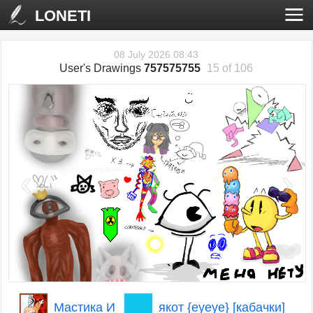
LONETI
08 July 2026 08:43
User's Drawings
757575755
15 of 106
‹
›
Мастика И
якот {eyeye} [кабачки]