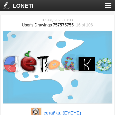
LONETI
07 July 2026 10:03
User's Drawings
757575755
16 of 106
‹
›
сетайка. (EYEYE)