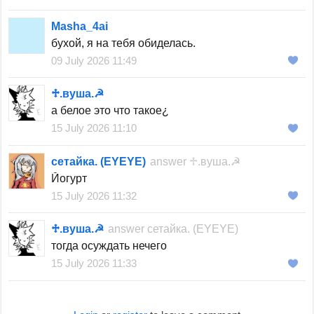
Masha_4ai
бухой, я на тебя обиделась.
09 July 2026 11:49
♱︎.вуша.☭
а белое это что такое¿
15 July 2026 11:10
сетайка. (EYEYE)
answer
♱︎.вуша.☭
Йогурт
15 July 2026 11:32
♱︎.вуша.☭
answer
сетайка. (EYEYE)
тогда осуждать нечего
15 July 2026 11:33