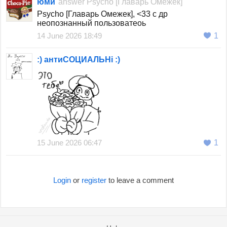
юми
answer
Psycho [Главарь Омежек]
Psycho [Главарь Омежек], <33 с др
неопознанный пользоватеоь
14 June 2026 18:49
1
:) антиСОЦИАЛЬНi :)
15 June 2026 06:47
1
Login
or
register
to leave a comment