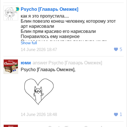
Psycho [Главарь Омежек]
как я это пропустила....
Блин повезло конеш человеку, которому этот
арт нарисовали
Блин прям красиво его нарисовали
Понравилось ему наверное
Он наверное думает что прям типа круто,
Show full
радостно ему
14 June 2026 18:47
5
Не могу понять кто это, но он наверняка говорит
спасибо больше Юми, это очень красива
юми
answer
Psycho [Главарь Омежек]
Psycho [Главарь Омежек],
14 June 2026 18:48
1