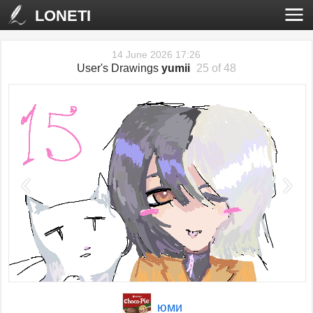
LONETI
14 June 2026 17:26
User's Drawings
yumii
25 of 48
‹
›
юми