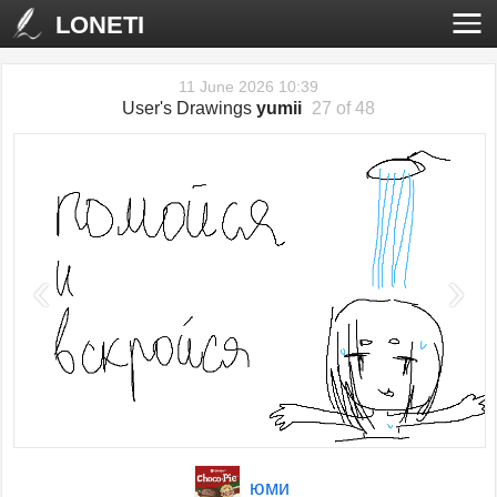
LONETI
11 June 2026 10:39
User's Drawings
yumii
27 of 48
‹
›
юми