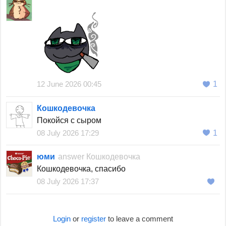
⠀⠀⠀
12 June 2026 00:45
1
Кошкодевочка
Покойся с сыром
08 July 2026 17:29
1
юми
answer
Кошкодевочка
Кошкодевочка, спасибо
08 July 2026 17:37
Login
or
register
to leave a comment