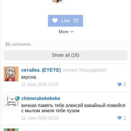
Like
37
More
21
comments
Show all (16)
сетайка. (EYEYE)
answer
Ультрадебил
вкусна
11 June 2026 14:15
2
chimerakekekeke
вечная память тебе алексей кавайный помойся
с мылом земля тебе пузом
12 June 2026 00:02
1