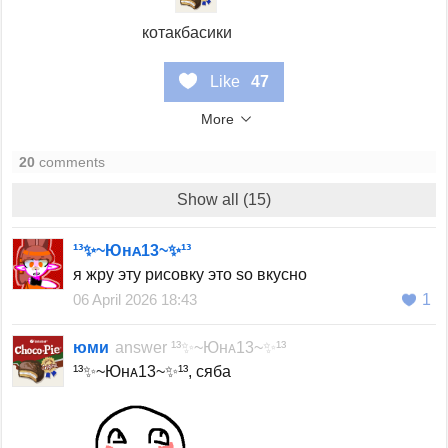
котакбасики
Like
47
More
20
comments
Show all (15)
¹³✨~Юнᴀ13~✨¹³
я жру эту рисовку это so вкусно
06 April 2026 18:43
1
юми
answer
¹³✨~Юнᴀ13~✨¹³
¹³✨~Юнᴀ13~✨¹³, сяба