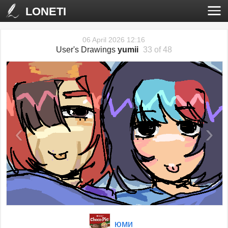
LONETI
06 April 2026 12:16
User's Drawings
yumii
33 of 48
‹
›
юми