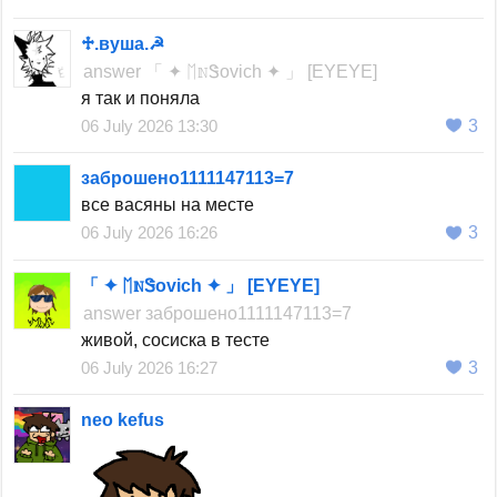
♱︎.вуша.☭
answer
「 ✦ ᛖℕᏕovich ✦ 」 [EYEYE]
я так и поняла
06 July 2026 13:30
3
заброшено1111147113=7
все васяны на месте
06 July 2026 16:26
3
「 ✦ ᛖℕᏕovich ✦ 」 [EYEYE]
answer
заброшено1111147113=7
живой, сосиска в тесте
06 July 2026 16:27
3
neo kefus