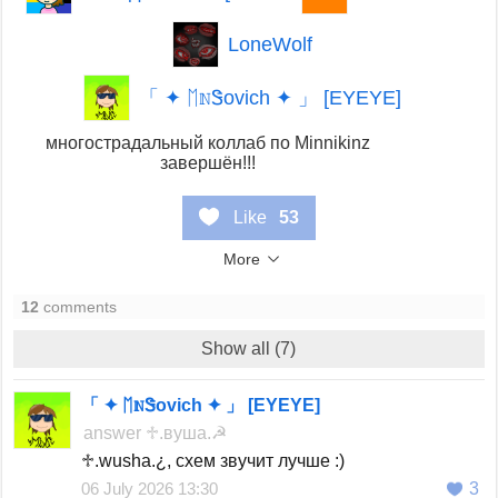
LoneWolf
「 ✦ ᛖℕᏕovich ✦ 」 [EYEYE]
многострадальный коллаб по Minnikinz
завершён!!!
Like
53
More
12
comments
Show all (7)
「 ✦ ᛖℕᏕovich ✦ 」 [EYEYE]
answer
♱︎.вуша.☭
♱︎.wusha.¿, схем звучит лучше :)
06 July 2026 13:30
3