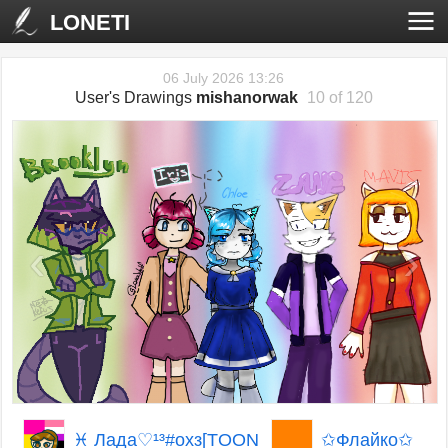
LONETI
06 July 2026 13:26
User's Drawings
mishanorwak
10 of 120
‹
›
♓ Лада♡¹³#охз[TOON
✩Флайко✩