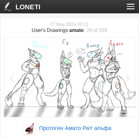
LONETI
07 May 2026 20:22
User's Drawings
amato
20 of 159
‹
›
Протоген Амато РаY альфа