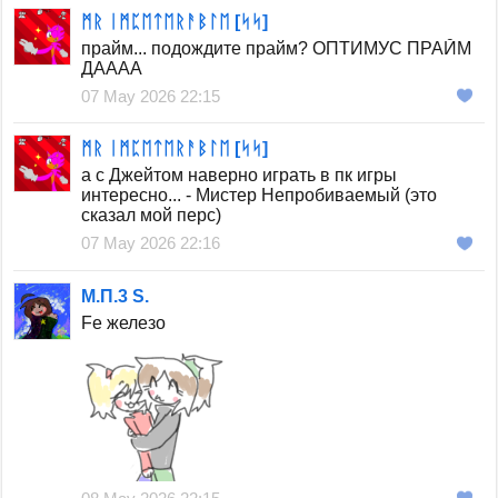
ᛗᚱ ᛁᛗᛈᛖᛏᛖᚱᚨᛒᛚᛖ [ᛋᛋ]
прайм... подождите прайм? ОПТИМУС ПРАЙМ
ДАААА
07 May 2026 22:15
ᛗᚱ ᛁᛗᛈᛖᛏᛖᚱᚨᛒᛚᛖ [ᛋᛋ]
а с Джейтом наверно играть в пк игры
интересно... - Мистер Непробиваемый (это
сказал мой перс)
07 May 2026 22:16
М.П.3 S.
Fe железо