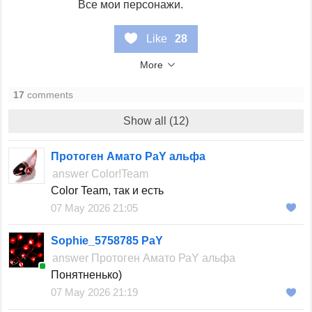
Все мои персонажи.
Like
28
More
17
comments
Show all (12)
Протоген Амато РаY альфа
answer
Color!Team
Color Team, так и есть
07 May 2026 21:05
Sophie_5758785 PaY
answer
Протоген Амато РаY альфа
Понятненько)
07 May 2026 21:19