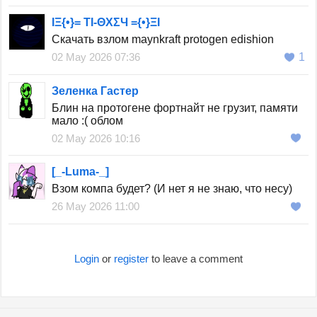
ΙΞ{•}= ΤΙ-ΘΧΣЧ ={•}ΞΙ
Скачать взлом maynkraft protogen edishion
02 May 2026 07:36
1
Зеленка Гастер
Блин на протогене фортнайт не грузит, памяти
мало :( облом
02 May 2026 10:16
[_-Luma-_]
Взом компа будет? (И нет я не знаю, что несу)
26 May 2026 11:00
Login
or
register
to leave a comment