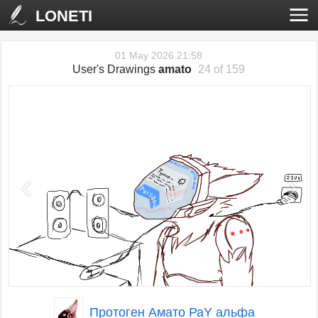
LONETI
01 May 2026 21:58
User's Drawings
amato
24 of 159
‹
›
Протоген Амато РаY альфа