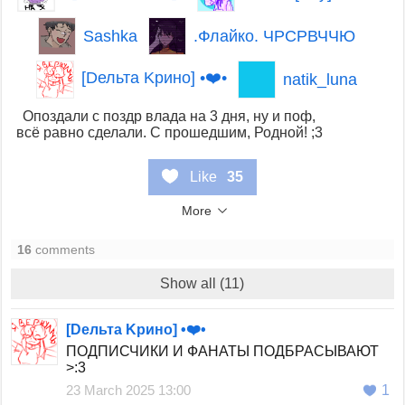
Sashka
.Флайко. ЧРСРВЧЧЮ
[Dельтa Kринo] •❤️•
natik_luna
Опоздали с поздр влада на 3 дня, ну и поф,
всё равно сделали. С прошедшим, Родной! ;3
Like
35
More
16
comments
Show all (11)
[Dельтa Kринo] •❤️•
ПОДПИСЧИКИ И ФАНАТЫ ПОДБРАСЫВАЮТ
>:3
23 March 2025 13:00
1