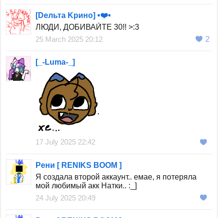
[Dельтa Kринo] •❤️•
ЛЮДИ, ДОБИВАЙТЕ 30!! >:3
25 March 2025 20:12
2
[_-Luma-_]
17 July 2025 22:42
Рени [ RENIKS BOOM ]
Я создала второй аккаунт.. емае, я потеряла
мой любимый акк Натки.. :_]
24 July 2025 20:49