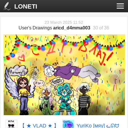
LONETI
23 March 2025 11:52
User's Drawings
aricd_d4mma003
30 of 36
‹
›
【 ★ VLAD ★ 】
YuriKo [мяу] ᓚᘏᗢ