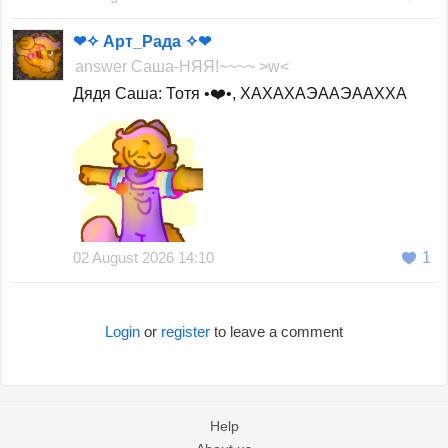
❤✧ Арт_Рада ✧❤
answer
Саша-НЯЯ!~~~~ >w<
Дядя Саша: Тотя •❤️•, ХАХАХАЭААЭААХХА
02 August 2026 14:10
1
Login
or
register
to leave a comment
Help