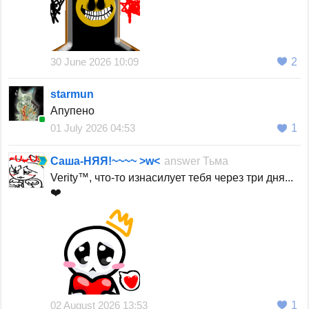
30 June 2026 10:09
2
starmun
Апупено
01 July 2026 04:53
1
Саша-НЯЯ!~~~~ >w<
answer
Тьма
Verity™, что-то изнасилует тебя через три дня...
❤️
02 August 2026 13:53
1