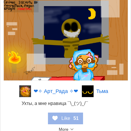
Тьма
❤✧ Арт_Рада ✧❤
Ухты, а мне нравица ¯⁠\⁠_⁠(⁠ツ⁠)⁠_⁠/⁠¯
Like
51
More