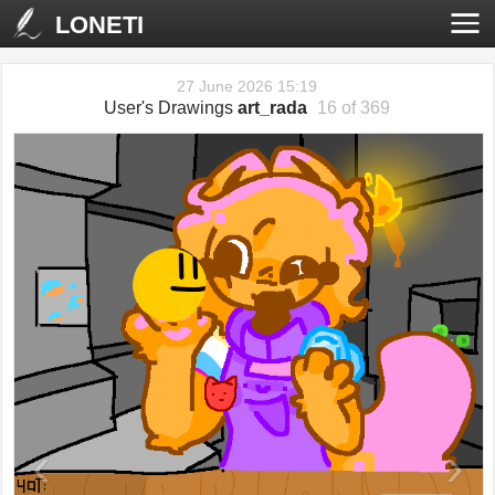
LONETI
27 June 2026 15:19
User's Drawings
art_rada
16 of 369
‹
›