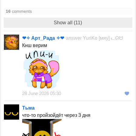
16
comments
Show all (11)
❤✧ Арт_Рада ✧❤
answer
YuriKo [мяу] ᓚᘏᗢ
Кнш верим
28 June 2026 05:30
Тьма
что-то пройзойдёт через 3 дня