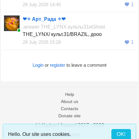
28 July 2026 14:45
1
❤✧ Арт_Рада ✧❤
answer
THE_LYNX.культы31иGhost
THE_LYNX/ культ.31/BRAZIL, дооо
28 July 2026 15:28
1
Login
or
register
to leave a comment
Help
About us
Contacts
Donate site
(c) Kadumi Asward 2017 - 2026
:)
OK!
Hello. Our site uses cookies.
/loneti