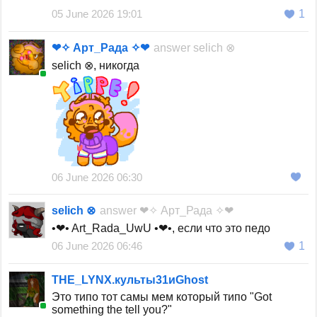
05 June 2026 19:01
1
❤✧ Арт_Рада ✧❤
answer
selich ⊗
selich ⊗, никогда
06 June 2026 06:30
selich ⊗
answer
❤✧ Арт_Рада ✧❤
•❤• Art_Rada_UwU •❤•, если что это педо
06 June 2026 06:46
1
THE_LYNX.культы31иGhost
Это типо тот самы мем который типо "Got
something the tell you?"