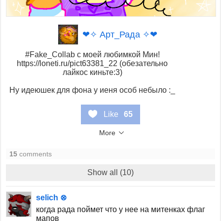
❤✧ Арт_Рада ✧❤
#Fake_Collab с моей любимкой Мин!
https://loneti.ru/pict63381_22 (обезательно
лайкос киньте:3)
Ну идеюшек для фона у иеня особ небыло :_
Like
65
More
15
comments
Show all (10)
selich ⊗
когда рада поймет что у нее на митенках флаг
мапов