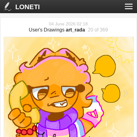
LONETI
04 June 2026 02:18
User's Drawings
art_rada
20 of 369
‹
›