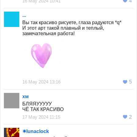
16 May 2024 10:41
4
...
Вы так красиво рисуете, глаза радуются *q*
И этот арт такой плавный и теплый,
замечательная работа!
16 May 2024 13:16
5
хм
БЛЯЯУУУУУ
ЧЁ ТАК КРАСИВО
17 May 2024 11:15
2
✷lunaclock