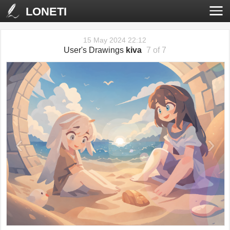
LONETI
15 May 2024 22:12
User's Drawings
kiva
7 of 7
‹
›