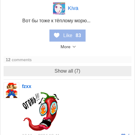
Kiva
Вот бы тоже к тёплому морю...
Like
83
More
12
comments
Show all (7)
fzxx