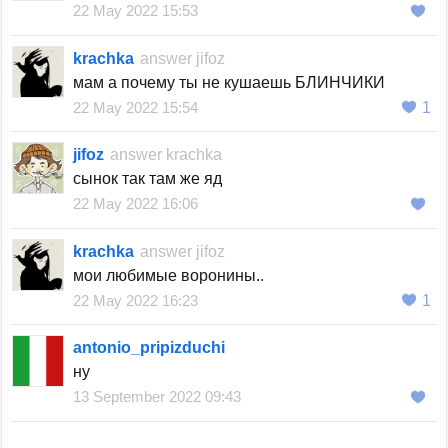
22 May 2022 15:53
krachka
answer
jifoz
мам а почему ты не кушаешь БЛИНЧИКИ
22 May 2022 15:54
1
jifoz
answer
krachka
сынок так там же яд
22 May 2022 16:06
krachka
answer
jifoz
мои любимые воронины..
22 May 2022 16:23
1
antonio_pripizduchi
ну
13 September 2022 09:43