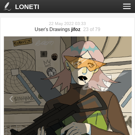
LONETI
22 May 2022 03:33
User's Drawings
jifoz
23 of 79
‹
›