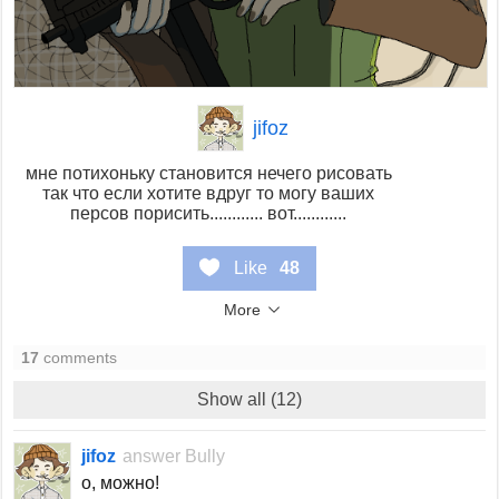
jifoz
мне потихоньку становится нечего рисовать
так что если хотите вдруг то могу ваших
персов порисить............ вот............
Like
48
More
17
comments
Show all (12)
jifoz
answer
Bully
о, можно!