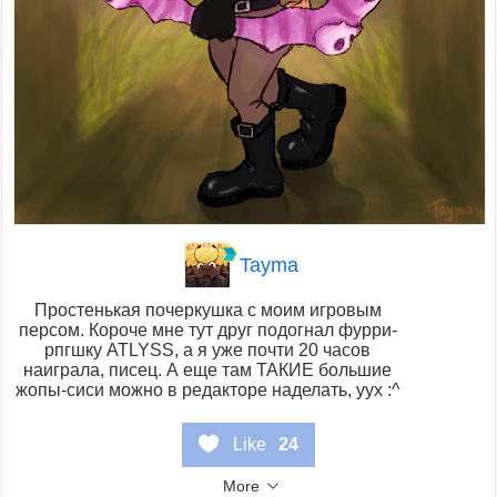
Tayma
Простенькая почеркушка с моим игровым
персом. Короче мне тут друг подогнал фурри-
рпгшку ATLYSS, а я уже почти 20 часов
наиграла, писец. А еще там ТАКИЕ большие
жопы-сиси можно в редакторе наделать, уух :^
Like
24
More