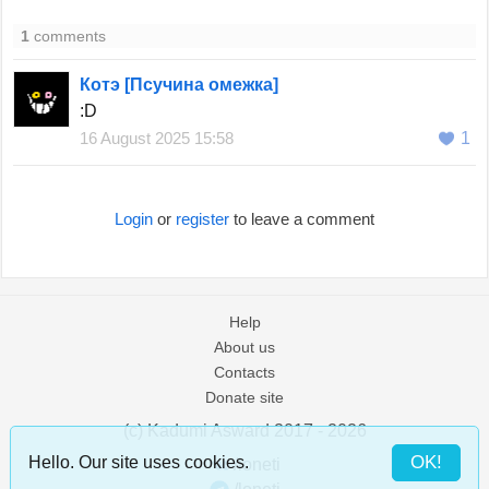
1
comments
Котэ [Псучина омежка]
:D
16 August 2025 15:58
1
Login
or
register
to leave a comment
Help
About us
Contacts
Donate site
(c) Kadumi Asward 2017 - 2026
:)
OK!
Hello. Our site uses cookies.
/loneti