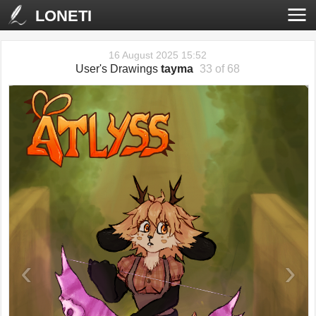
LONETI
16 August 2025 15:52
User's Drawings
tayma
33 of 68
‹
›