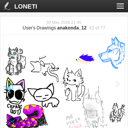
LONETI
30 May 2026 21:45
User's Drawings
anakonda_12
42 of 77
‹
›