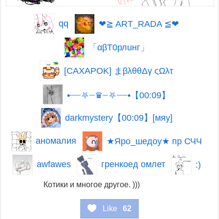
qq
❤≧ ART_RADA ⁠≦❤
「αβТ0рлuнг」
[CAXAPOK] まβλθθΔγ ςΩλτ
•┈┈⛧┈♛┈⛧┈┈•【00:09】
darkmystery【00:09】[мяу]
аномалия
★Яро_шедоу★ пр СЧЧ
awfawes
гренкоед омлет
ㅤ:)ㅤ
Котики и многое другое. )))
Like
62