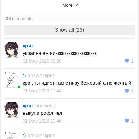
More
28
comments
Show all (23)
криг
украина еж ииккккккккккккккккккк
31 May 2026 08:20
1
ㅤ:)ㅤ
answer
криг
криг, ты идиот там с низу бежевый а не желтый
31 May 2026 10:44
1
криг
answer
ㅤ:)ㅤ
выкупи рофл чел
31 May 2026 10:46
1
ㅤ:)ㅤ
answer
криг