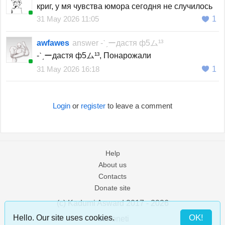
криг, у мя чувства юмора сегодня не случилось
31 May 2026 11:05
1
awfawes
answer
-ˋˏーдастя ф5ム¹³
-ˋˏーдастя ф5ム¹³, Понарожали
31 May 2026 16:18
1
Login
or
register
to leave a comment
Help
About us
Contacts
Donate site
(c) Kadumi Asward 2017 - 2026
:)
OK!
Hello. Our site uses cookies.
/loneti