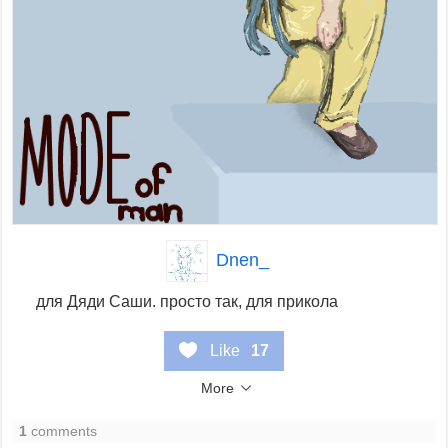
Dnen_
для Дяди Саши. просто так, для прикола
Like
17
More
1
comments