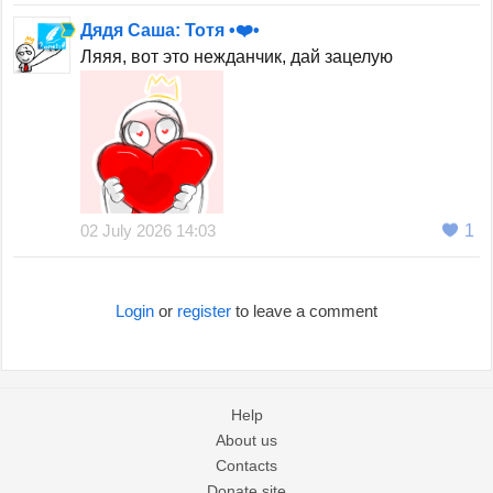
Дядя Саша: Тотя •❤️•
Ляяя, вот это нежданчик, дай зацелую
02 July 2026 14:03
1
Login
or
register
to leave a comment
Help
About us
Contacts
Donate site