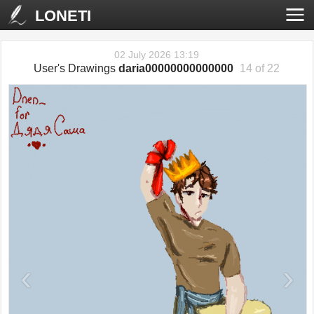
LONETI
02 July 2026 13:19
User's Drawings
daria00000000000000
14 of 22
‹
›