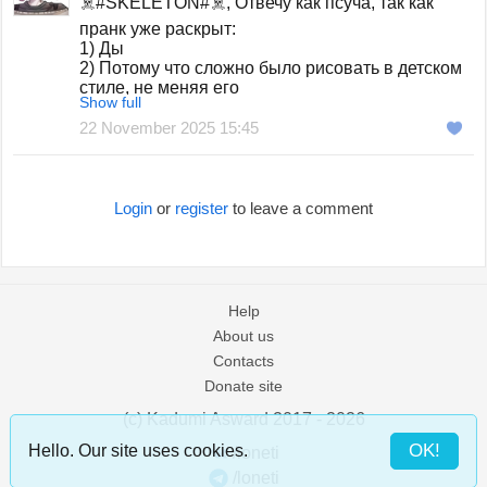
☠️#SKELETON#☠️, Отвечу как псуча, так как
пранк уже раскрыт:
1) Ды
2) Потому что сложно было рисовать в детском
стиле, не меняя его
Show full
3) Салатек цезарь и роллы
4) Псинка имеется, зовут Чарльз
22 November 2025 15:45
5) Ды
Login
or
register
to leave a comment
Help
About us
Contacts
Donate site
(c) Kadumi Asward 2017 - 2026
:)
OK!
Hello. Our site uses cookies.
/loneti
/loneti