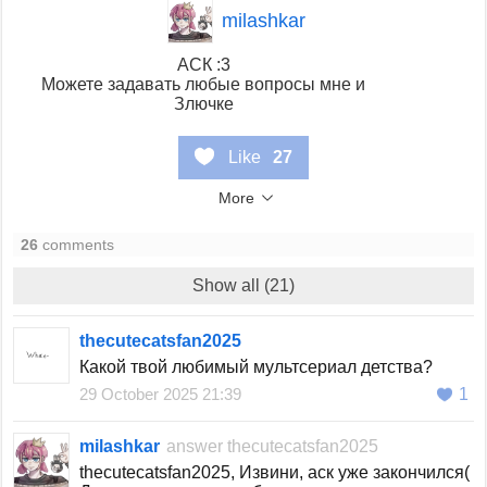
milashkar
АСК :3
Можете задавать любые вопросы мне и
Злючке
Like
27
More
26
comments
Show all (21)
thecutecatsfan2025
Какой твой любимый мультсериал детства?
29 October 2025 21:39
1
milashkar
answer
thecutecatsfan2025
thecutecatsfan2025, Извини, аск уже закончился(