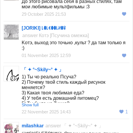
До этого рисовала себя в разных стилях, там
мои любимые мультфильмы :3
29 October 2025 21:53
[JORIKI] ꒒ꂦ꒒ꀯꂦꂦ꒒ꋊꂦꋖ
answer
Котэ [Псучина омежка]
Kотэ, выход это точьно ,культ ? да там только я
:)
01 November 2025 12:59
「 ✦ °~Skily~° ✦ 」
1) Ты чо реально Псуча?
2) Почему твой стиль каждый рисунок
меняется?
3) Какая твоя любимая еда?
4) У тебя есть домашний питомец?
5) Ты была на Тунио?
Show full
22 November 2025 14:43
1
milashkar
answer
「 ✦ °~Skily~° ✦ 」