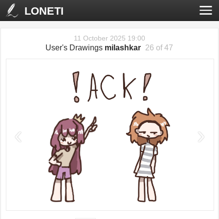
LONETI
11 October 2025 19:00
User's Drawings
milashkar
26 of 47
‹
›