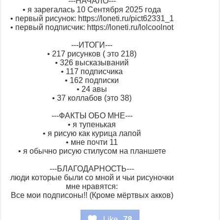
---НАЧАЛО---
• я зарегалась 10 Сентября 2025 года
• первый рисунок: https://loneti.ru/pict62331_1
• первый подписчик: https://loneti.ru/lolcoolnot
---ИТОГИ---
• 217 рисунков ( это 218)
• 326 высказываний
• 117 подписчика
• 162 подписки
• 24 авы
• 37 коллабов (это 38)
---ФАКТЫ ОБО МНЕ---
• я тупенькая
• я рисую как курица лапой
• мне почти 11
• я обычно рисую стилусом на планшете
---БЛАГОДАРНОСТЬ---
люди которые были со мной и чьи рисуночки
мне нравятся:
Все мои подписоны!! (Кроме мёртвых акков)
Like
78