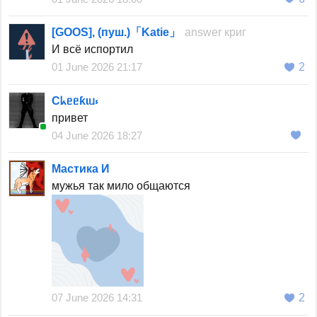
[GOOS], (пуш.)「Katie」
answer
криг
И всё испортил
01 June 2026 21:17
2
Cᖾᥱᥱƙɩᥙ⳽
привет
04 June 2026 18:27
Мастика И
мужья так мило общаются
07 June 2026 14:31
2