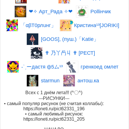
Polliнчик
❤✧ Арт_Рада ✧❤
Кристина¹³[JORIKI]
「αβТ0рлuнг」
[GOOS], (пуш.)「Katie」
✟ 乃丫冎丩 ✟ [РЕСТ]
гренкоед омлет
-ˋˏーдастя ф5ム¹³
starmun
антош.ка
Всех с 1 днём лета!!! (^〇^)
---РИСУНКИ---
• самый популяр рисунок (не считая коллабы):
https://loneti.ru/pict62331_196
• самый любимый рисунок:
https://loneti.ru/pict62331_205