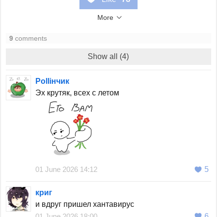
More
9
comments
Show all (4)
Polliнчик
Эх крутяк, всех с летом
01 June 2026 14:12
5
криг
и вдруг пришел хантавирус
01 June 2026 18:00
6