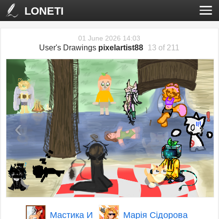
LONETI
01 June 2026 14:03
User's Drawings
pixelartist88
13 of 211
‹
›
Мастика И
Марiя Сiдорова