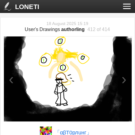
LONETI
18 August 2025 15:19
User's Drawings
authorling
412 of 414
‹
›
「αβТ0рлuнг」