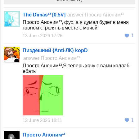
The Dimas¹³ [0.5V]
answer
Просто Аноним¹³
Просто Аноним¹³, фух, а я думал будет в меня
говном стрелять вместе с мочой
13 June 2026 17:26
1
Пиздёшний {Anti-ЛК} kopD
answer
Просто Аноним¹³
Просто Аноним¹³,Я теперь хочу с вами коллаб
ебать
13 June 2026 18:11
1
Просто Аноним¹³