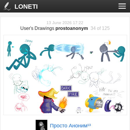
LONETI
13 June 2026 17:22
User's Drawings
prostoanonym
34 of 125
‹
›
Просто Аноним¹³