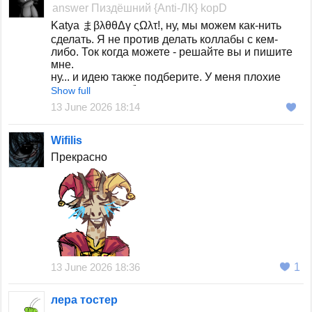
answer
Пиздёшний {Anti-ЛК} kopD
Katya まβλθθΔγ ςΩλτ!, ну, мы можем как-нить
сделать. Я не против делать коллабы с кем-
либо. Ток когда можете - решайте вы и пишите
мне.
ну... и идею также подберите. У меня плохие
идеи для коллаб, да и то еле выходят.
Show full
13 June 2026 18:14
Wifilis
Прекрасно
13 June 2026 18:36
1
лера тостер