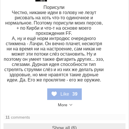
Порисули
Честно, никакие идеи в голову не лезут
рисовать на хоть что-то одиночное и
нормальное. Поэтому порисули моих персов,
+ по Кирби и что-т на основе моего
прохождения FF.
А, ну и ещё норм интродюс очередного
стикмена - Лачри. Он вечно плачет, несмотря
ни на время ни на настроение, сам никак не
может эти потоки слёз остановить. Ну и
поэтому он умеет также фигарить других... эээ,
слезами. Дурная идея способности тип
стрелять струями слёз и из них же делать руки
здоровые, но мне нравятся такие дурные
идеи. Да. Его же проклятие - его же оружие.
Like
39
More
11
comments
Show all (6)