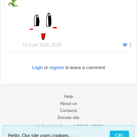
13 June 2026 20:04
1
Login
or
register
to leave a comment
Help
About us
Contacts
Donate site
(c) Kadumi Asward 2017 - 2026
:)
OK!
Hello. Our site uses cookies.
/loneti