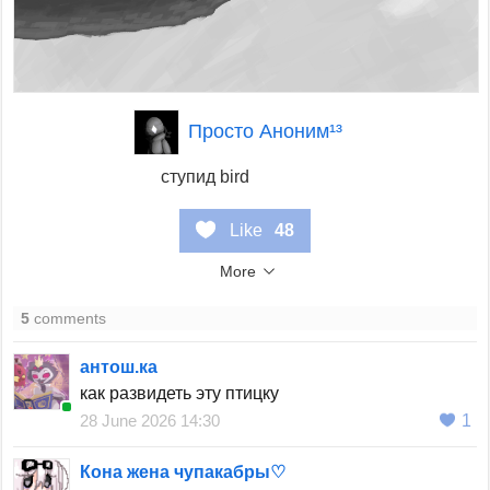
Просто Аноним¹³
ступид bird
Like
48
More
5
comments
антош.ка
как развидеть эту птицку
28 June 2026 14:30
1
Кона жена чупакабры♡