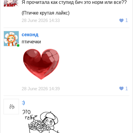
Я прочитала как ступид бич это норм или все??
(Птичке крутая лайкс)
28 June 2026 14:33
1
секонд
птичечки
28 June 2026 14:39
1
:)