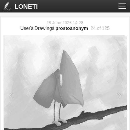
LONETI
28 June 2026 14:28
User's Drawings
prostoanonym
24 of 125
‹
›