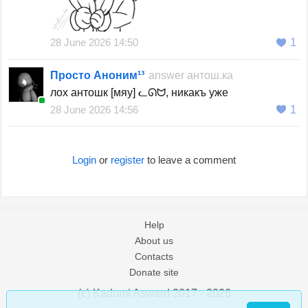
28 June 2026 14:50
1
Просто Аноним¹³
answer
антош.ка
лох антошк [мяу] ᓚᘏᗢ, никакъ уже
28 June 2026 14:56
1
Login
or
register
to leave a comment
Help
About us
Contacts
Donate site
(c) Kadumi Asward 2017 - 2026
:)