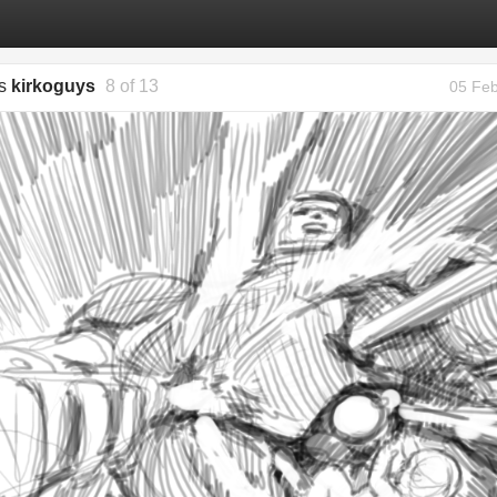
gs
kirkoguys
8 of 13
05 Feb