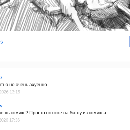
ys
tz
ятно но очень ахуенно
 2026 13:15
v
аешь комикс? Просто похоже на битву из комикса
2026 17:36