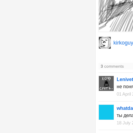
kirkogu
3
comments
Lenive
не пон
01 April
whatda
ты дел
18 July 