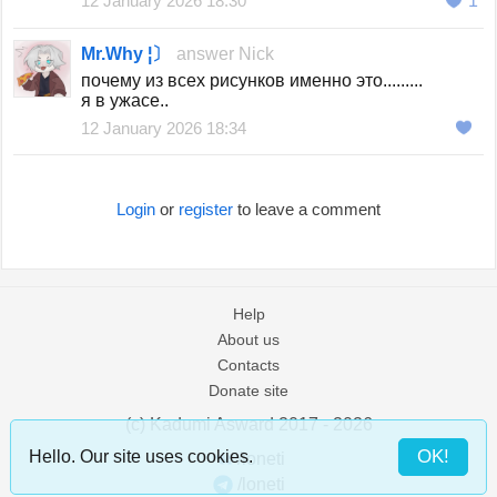
12 January 2026 18:30
1
Mr.Why ¦〕
answer
Nick
почему из всех рисунков именно это.........
я в ужасе..
12 January 2026 18:34
Login
or
register
to leave a comment
Help
About us
Contacts
Donate site
(c) Kadumi Asward 2017 - 2026
:)
OK!
Hello. Our site uses cookies.
/loneti
/loneti