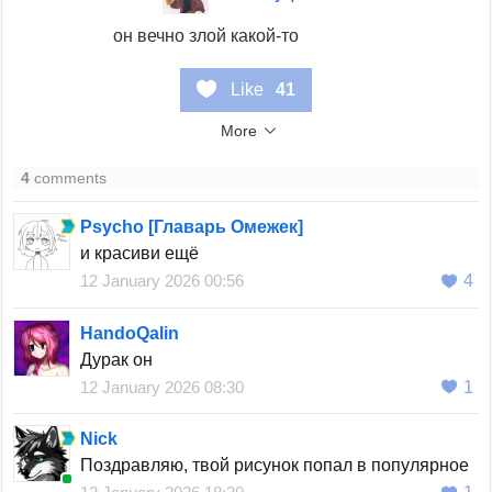
он вечно злой какой-то
Like
41
More
4
comments
Psycho [Главарь Омежек]
и красиви ещё
12 January 2026 00:56
4
HandoQalin
Дурак он
12 January 2026 08:30
1
Nick
Поздравляю, твой рисунок попал в популярное