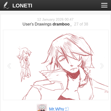
LONETI
12 January 2026 00:47
User's Drawings
dramboo_
27 of 38
‹
›
Mr.Why ¦〕