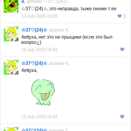
4.
answer
☆37♡(24)☆
☆37♡(24)☆, это нкправда, тыже онеме т ян
13 July 2025 16:29
1
☆37♡(24)☆
answer
4.
4ettyxa, нет это не прыщики (если это был
вопрос¿)
13 July 2025 16:34
☆37♡(24)☆
answer
4.
4ettyxa,
13 July 2025 16:34
☆37♡(24)☆
answer
4.