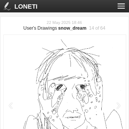
LONETI
22 May 2025 18:46
User's Drawings
snow_dream
14 of 64
‹
›