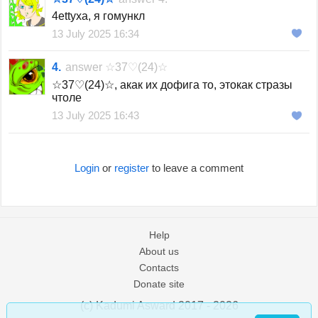
4ettyxa, я гомункл
13 July 2025 16:34
4.
answer
☆37♡(24)☆
☆37♡(24)☆, акак их дофига то, этокак стразы
чтоле
13 July 2025 16:43
Login
or
register
to leave a comment
Help
About us
Contacts
Donate site
(c) Kadumi Asward 2017 - 2026
:)