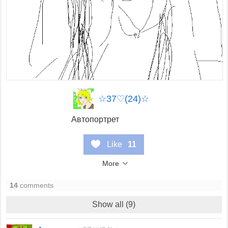
☆37♡(24)☆
Автопортрет
Like
11
More
14
comments
Show all (9)