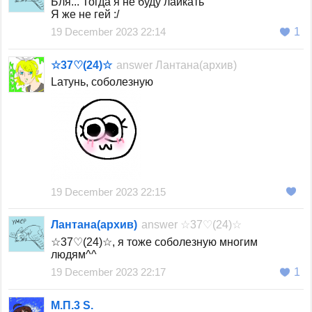
Бля... Тогда я не буду лайкать
Я же не гей :/
19 December 2023 22:14
1
☆37♡(24)☆
answer
Лантана(архив)
Lатунь, соболезную
19 December 2023 22:15
Лантана(архив)
answer
☆37♡(24)☆
☆37♡(24)☆, я тоже соболезную многим
людям^^
19 December 2023 22:17
1
М.П.3 S.