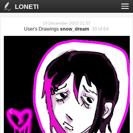
LONETI
19 December 2023 21:57
User's Drawings
snow_dream
30 of 64
‹
›