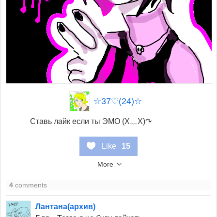
☆37♡(24)☆
Ставь лайк если ты ЭМО (X﹏X)↷
Like
15
More
4
comments
Лантана(архив)