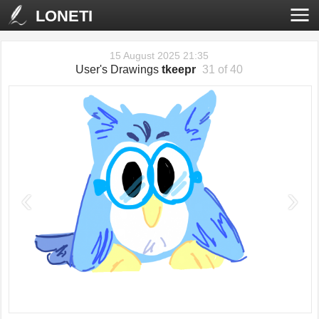
LONETI
15 August 2025 21:35
User's Drawings
tkeepr
31 of 40
‹
›