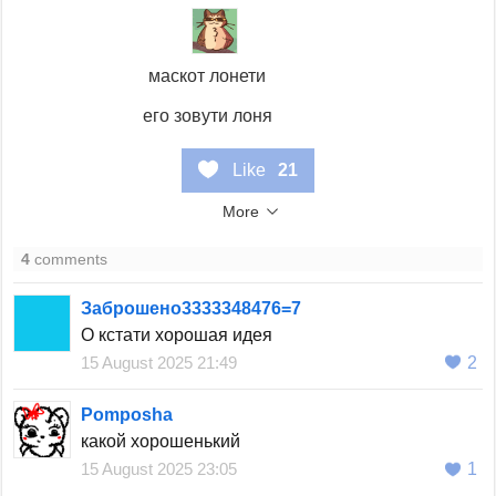
⠀⠀⠀
маскот лонети
его зовути лоня
Like
21
More
4
comments
Заброшено3333348476=7
О кстати хорошая идея
15 August 2025 21:49
2
Pomposha
какой хорошенький
15 August 2025 23:05
1