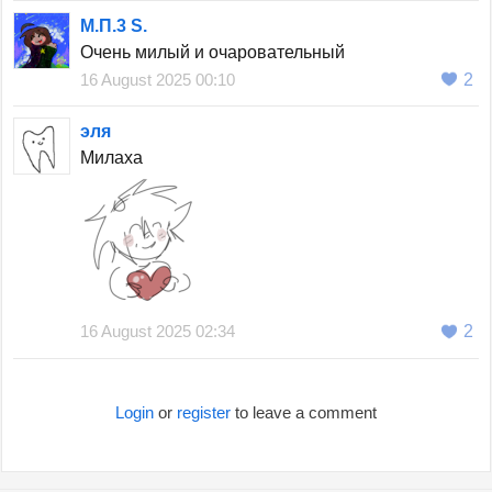
М.П.3 S.
Очень милый и очаровательный
16 August 2025 00:10
2
эля
Милаха
16 August 2025 02:34
2
Login
or
register
to leave a comment