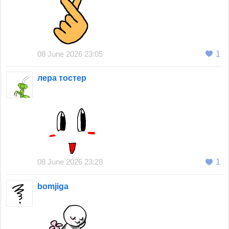
08 June 2026 23:05
1
лера тостер
08 June 2026 23:28
1
bomjiga