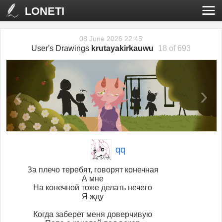
LONETI
08 June 2026 22:45
User's Drawings
krutayakirkauwu
18 of 693
‹
›
qq
За плечо теребят, говорят конечная
А мне
На конечной тоже делать нечего
Я жду
Когда заберет меня доверчивую