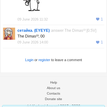
09 June 2026 11:32
1
сетайка. (EYEYE)
answer
The Dimas¹³ [0.5V]
The Dimas¹³, 00
09 June 2026 14:00
1
Login
or
register
to leave a comment
Help
About us
Contacts
Donate site
(c) Kadumi Asward 2017 - 2026
:)