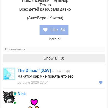
Папа с качелей под вечер
Темно
Всех детей разобрали давно
(АлоэВера - Качели)
Like
34
More
13
comments
Show all (8)
The Dimas¹³ [0.5V]
answer
qq
макатсу, как мне понять что это
08 June 2026 23:04
Nick