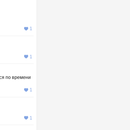
1
1
мся по времени
1
1