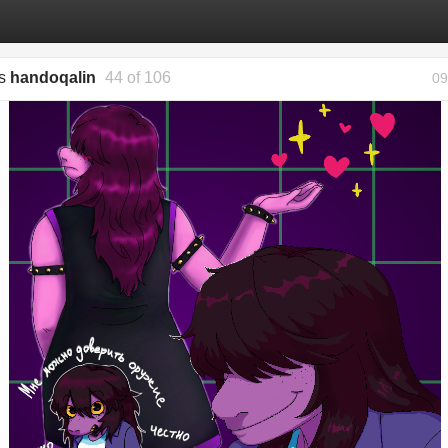
gs
handoqalin
44 of 106
09