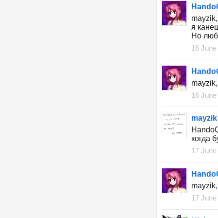
HandoQ
mayzik,
я кане
Но люб
16 June
HandoQ
mayzik,
16 June
mayzik
HandoQ
когда б
17 June
HandoQ
mayzik,
17 June