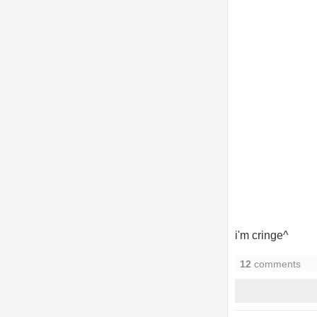
i'm cringe^
12
comments