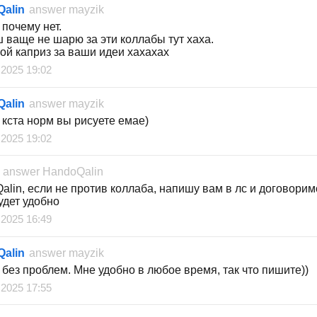
alin
answer
mayzik
 почему нет.
ш ваще не шарю за эти коллабы тут хаха.
ой каприз за ваши идеи хахахах
 2025 19:02
alin
answer
mayzik
 кста норм вы рисуете емае)
 2025 19:02
answer
HandoQalin
alin, если не против коллаба, напишу вам в лс и договори
удет удобно
 2025 16:49
alin
answer
mayzik
 без проблем. Мне удобно в любое время, так что пишите))
 2025 17:55