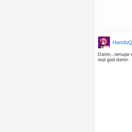
HandoQ
Damn...четыре 
real god damn.