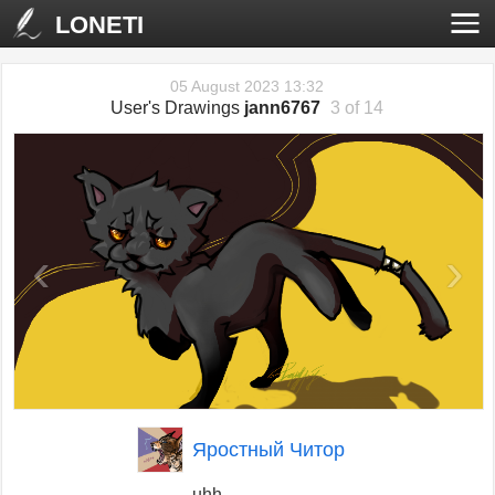
LONETI
05 August 2023 13:32
User's Drawings
jann6767
3 of 14
‹
›
Яростный Читор
uhh