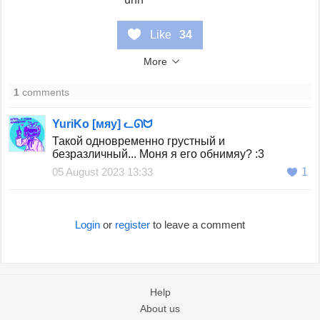
Like
34
More
1
comments
YuriKo [мяу] ᓚᘏᗢ
Такой одновременно грустный и
безразличный... Моня я его обнимяу? :3
05 August 2023 13:33
1
Login
or
register
to leave a comment
Help
About us