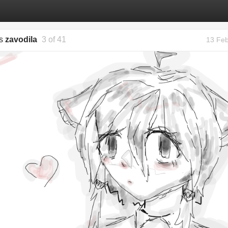
gs
zavodila
3 of 41
13 Feb