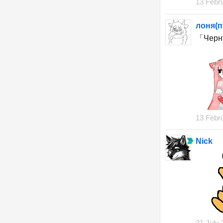
13 Febr
лоня(п
「Черн
13 Febr
Nick
31 July 