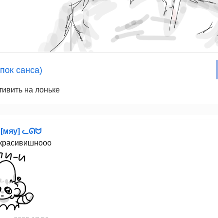
пок санса)
ктивить на лоньке
 [мяу] ᓚᘏᗢ
красивишнооо