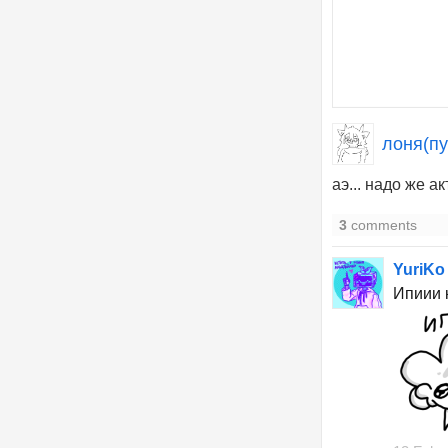
лоня(пу
аэ... надо же а
3
comments
YuriKo
Ипиии 