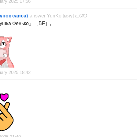
uary 2025 17:56
упок санса)
answer
YuriKo [мяу] ᓚᘏᗢ
ушка Фенько」［BF］,
uary 2025 18:42
2025 21:40