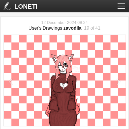
LONETI
12 December 2024 09:34
User's Drawings
zavodila
19 of 41
‹
›