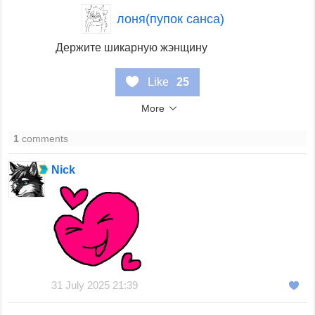
лоня(пупок санса)
Держите шикарную жэнщину
Like
25
More
1
comments
Nick
31 July 2025 21:39