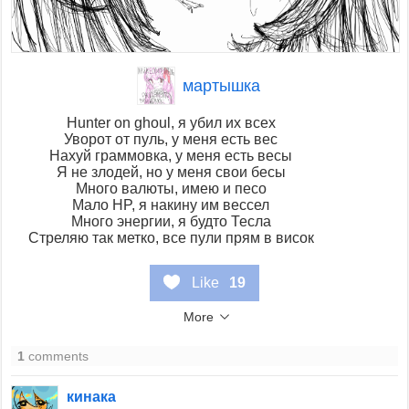
мартышка
Hunter on ghoul, я убил их всех
Уворот от пуль, у меня есть вес
Нахуй граммовка, у меня есть весы
Я не злодей, но у меня свои бесы
Много валюты, имею и песо
Мало HP, я накину им вессел
Много энергии, я будто Тесла
Стреляю так метко, все пули прям в висок
Like
19
More
1
comments
кинака