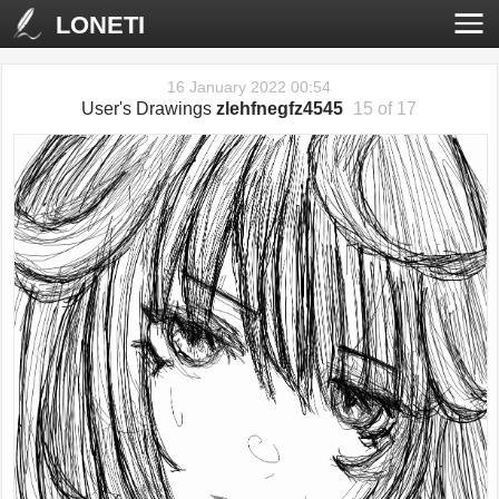
LONETI
16 January 2022 00:54
User's Drawings
zlehfnegfz4545
15 of 17
‹
›