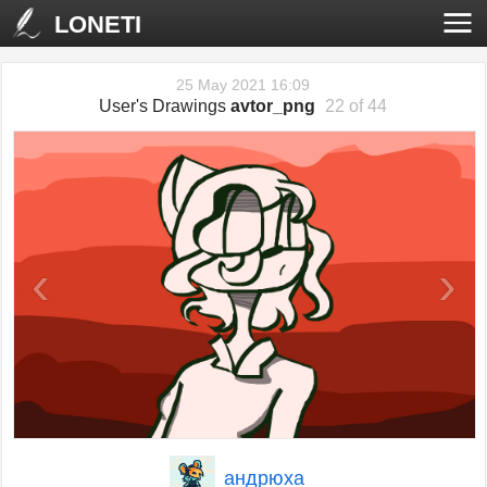
LONETI
25 May 2021 16:09
User's Drawings
avtor_png
22 of 44
‹
›
андрюха