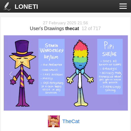
LONETI
27 February 2025 21:56
User's Drawings
thecat
12 of 717
‹
›
TheCat