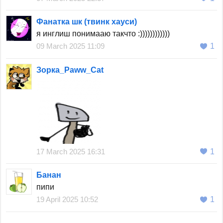
Фанатка шк (твинк хауси)
я инглиш понимааю такчто :))))))))))))
09 March 2025 11:09
1
Зорка_Paww_Cat
17 March 2025 16:31
1
Банан
пипи
19 April 2025 10:52
1