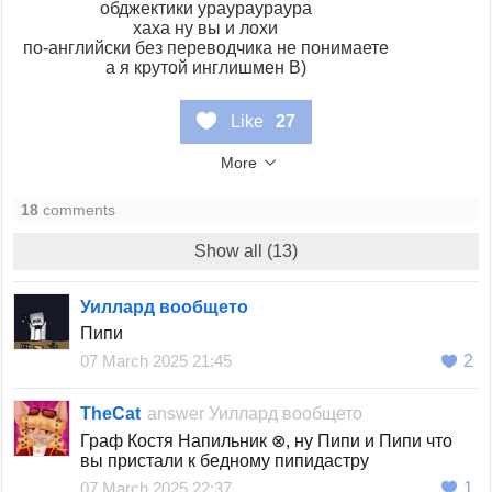
обджектики ураураураура
хаха ну вы и лохи
по-английски без переводчика не понимаете
а я крутой инглишмен B)
Like
27
More
18
comments
Show all (13)
Уиллард вообщето
Пипи
07 March 2025 21:45
2
TheCat
answer
Уиллард вообщето
Граф Костя Напильник ⊗, ну Пипи и Пипи что
вы пристали к бедному пипидастру
07 March 2025 22:37
1