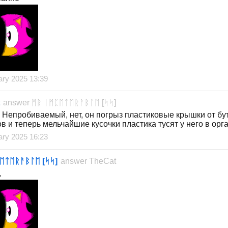
ary 2025 13:39
answer
ᛗᚱ ᛁᛗᛈᛖᛏᛖᚱᚨᛒᛚᛖ [ᛋᛋ]
 Непробиваемый, нет, он погрыз пластиковые крышки от бу
в и теперь мельчайшие кусочки пластика тусят у него в орг
ary 2025 16:23
ᛖᛏᛖᚱᚨᛒᛚᛖ [ᛋᛋ]
answer
TheCat
,