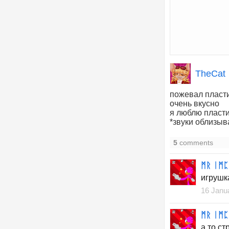
TheCat
пожевал пласт
очень вкусно
я люблю пласт
*звуки облизыв
5
comments
ᛗᚱ ᛁᛗᛈ
игрушк
16 Janu
ᛗᚱ ᛁᛗᛈ
а то ст