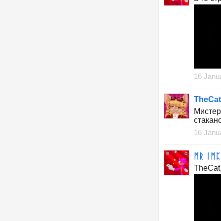
16 Janu
TheCat
Мистер
стакано
16 Janu
ᛗᚱ ᛁᛗᛈ
TheСat