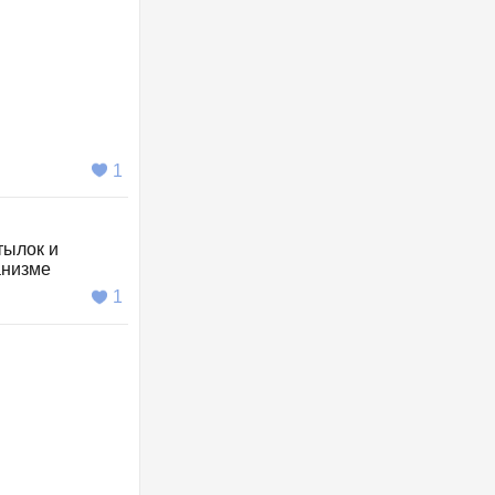
1
тылок и
анизме
1