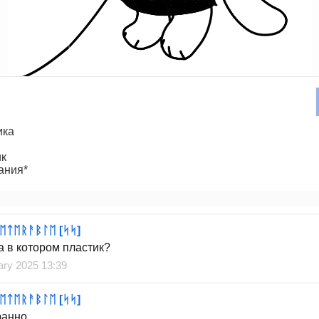
ика
ик
ания*
ᛖᛏᛖᚱᚨᛒᛚᛖ [ᛋᛋ]
а в котором пластик?
ary 2025 13:39
ᛖᛏᛖᚱᚨᛒᛚᛖ [ᛋᛋ]
ранно