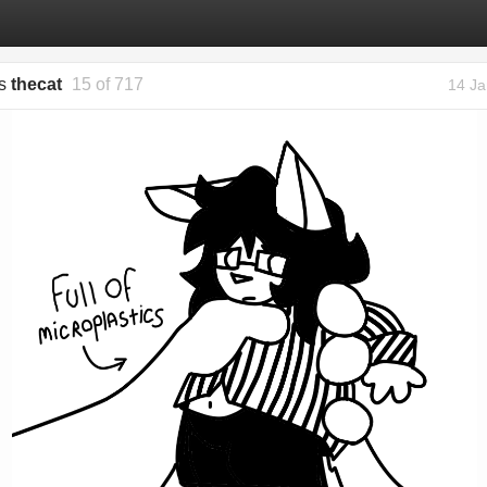
gs
thecat
15 of 717
14 Ja