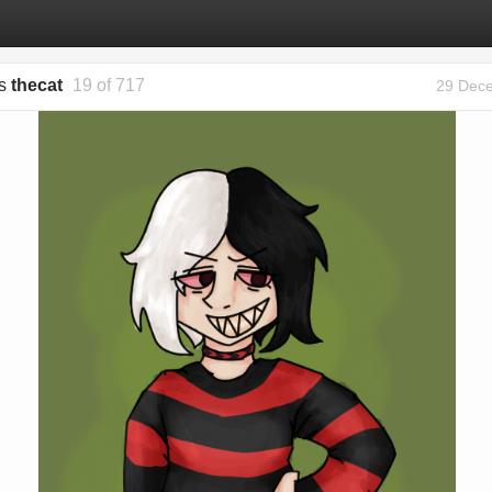
gs
thecat
19 of 717
29 Dec