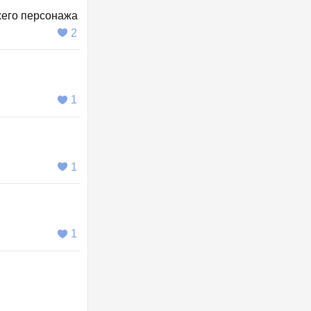
ожего персонажа
2
1
1
1