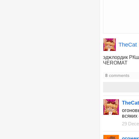
TheCat
эджлордик РКше
ЧЕROMAT
8
comments
TheCat
огонов
всяких
29 Dece
огонек