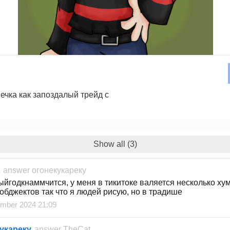
чка как запоздалый трейд с
Show all (3)
answer
огонекукареку
ыйгодкнаммчится, у меня в тикитоке валяется несколько ху
 обджектов так что я людей рисую, но в традише
mber 2024 21:09
укареку
answer
TheCat