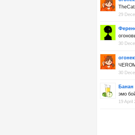
TheСat
29 Dece
Ферен
огонов
30 Dece
огонек
ЧЕROMA
30 Dece
Банан
эмо бо
19 April