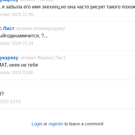
, я забыла его имя эхеххец,но она часто рисует такого пох
mber 2024 21:36
с Лист
answer
огонекукареку
ыйгодкнаммчится, ?...
mber 2024 21:34
укареку
answer
Ференс Лист
T, неее не тебя
mber 2024 22:00
й?
 2025 10:53
Login
or
register
to leave a comment