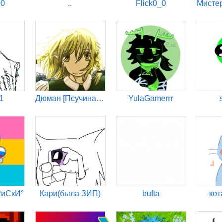
00
..
Flick0_0
1
Дюман [Псучина омежка]
YulaGamerrr
РиСкИ°
Кариㅤ(была ЗИП)
bufta
ко