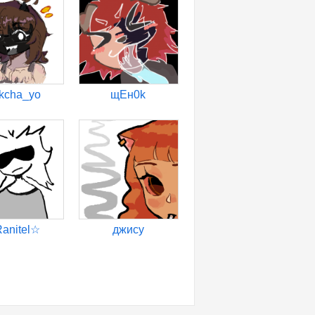
kcha_yo
щЕн0k
anitel☆
джису