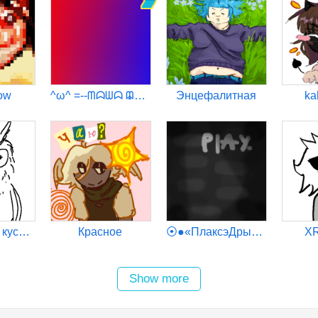
ow
^ω^ =--ᗰᗣᗯᗣ ᙨᎽᖘᖘᑌ--= ^ω^
Энцефалитная
ka
ЛысвВалл я куск говна
Красное
⦿●«ПлаксэДрыавс»●⦿
XR
Show more