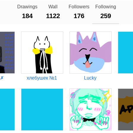
Drawings
Wall
Followers
Following
184
1122
176
259
✗︎
хлебушек №1
Lucky