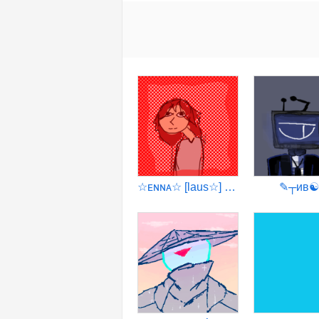
☆ᴇɴɴᴀ☆ [laus☆] [kopD
✎︎┬︎ив☯︎