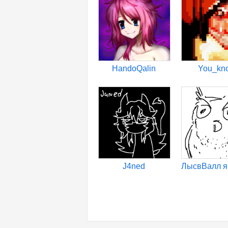
HandoQalin
You_kn
J4ned