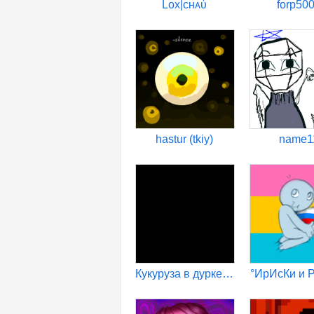
Lox|ᴄʜᴀύ
forp50
hastur (tkiy)
name1
Кукуруза в дурке:_(
°ИрИсКи и 