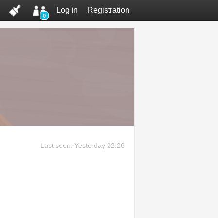
Log in
Registration
0
Last seen: Yesterday 22:26