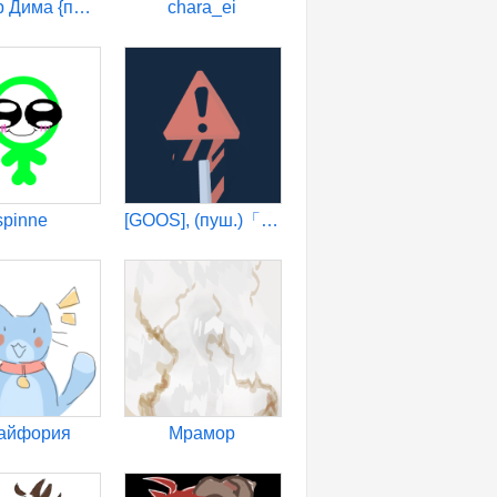
Мистер Дима {пушистики}
chara_ei
spinne
[GOOS], (пуш.)「Katie」
тайфория
Мрамор