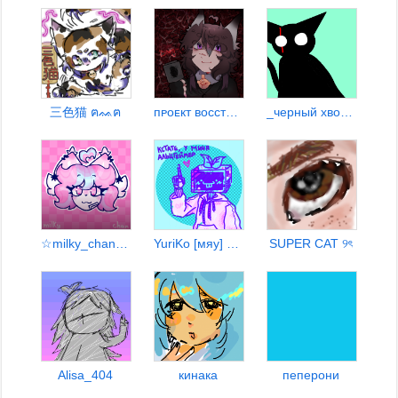
三色猫 ฅᨐฅ
пᴘоᴇкт восстαния своҕоды
_черный хвост_
☆︎milky_chan☆︎ [Dr.Fetus]
YuriKo [мяу] ᓚᘏᗢ
SUPER CAT ୨ৎ
Alisa_404
кинака
пеперони