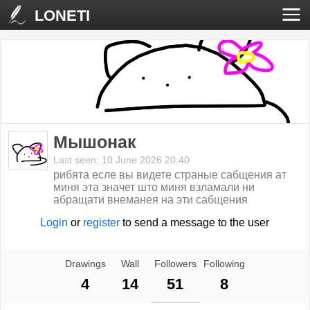
LONETI
Мышонак
Last seen: 10 June 2026 20:40
рибята есле вы видете страные сабщения ат
миня эта значет што миня взламали ни
абращати внеманея на эти сабщения
Login
or
register
to send a message to the user
Drawings
Wall
Followers
Following
4
14
51
8