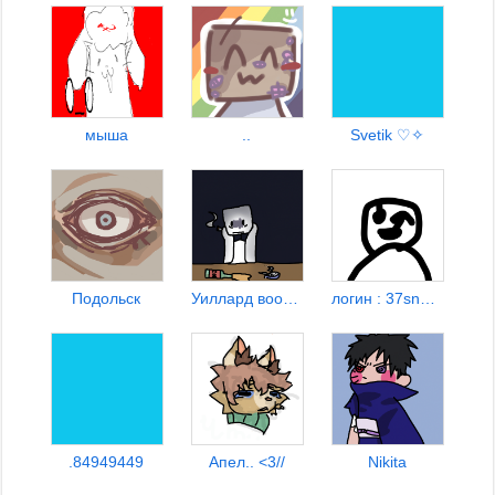
мыша
..
Svetik ♡✧
Подольск
Уиллард вообщето
логин : 37snowdream24
.84949449
Апел.. <3//
Nikita