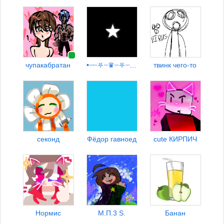
чупакабратан
•┈┈⛧┈♛┈⛧┈┈•【00:09】
твинк чего-то
секонд
Фёдор гавноед
cute КИРПИЧ
Нормис
М.П.3 S.
Банан