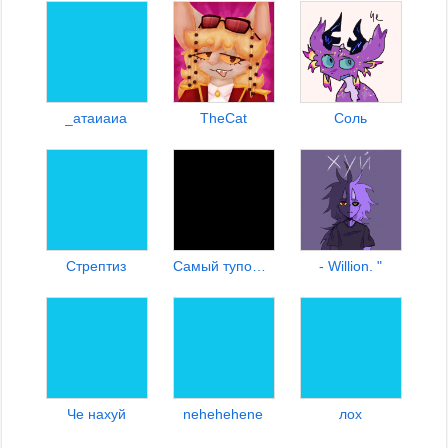
_атаиаиа
TheCat
Соль
Стрептиз
Самый тупой лонетер
- Willion. "
Че нахуй
nehehehene
лох