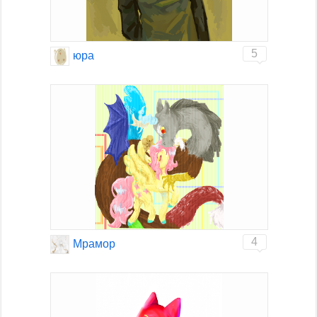
5
юра
4
Мрамор