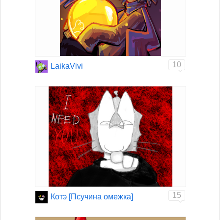
10
LaikaVivi
15
Котэ [Псучина омежка]