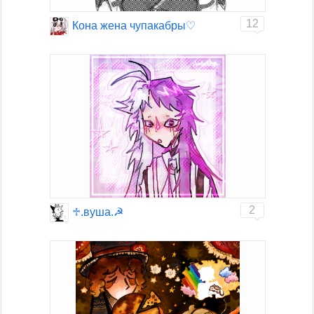
12
Кона жена чупакабры♡
2
♱︎.вуша.☭