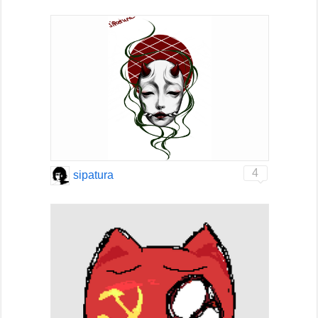
4
sipatura