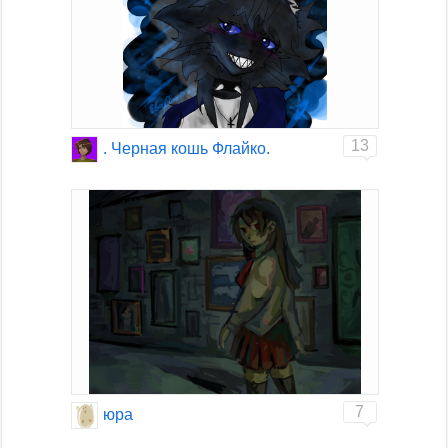
13
. Черная кошь Флайко.
7
юра