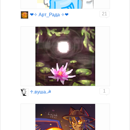
21
❤✧ Арт_Рада ✧❤
1
♱︎.вуша.☭