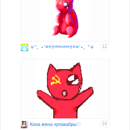
12
⛧°。⋆༺♱ᴴˡᵉᵇᵘˢʰᵉᵏ♱༻⋆。°⛧
24
Кона жена чупакабры♡