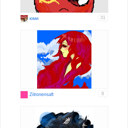
31
юми
8
Zitronensaft