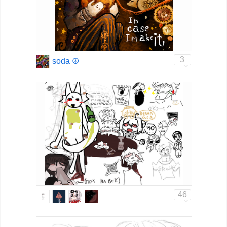
3
soda ☮
46