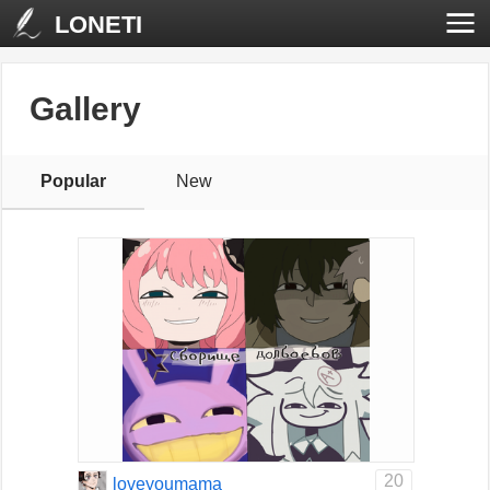
LONETI
Gallery
Popular
New
20
loveyoumama