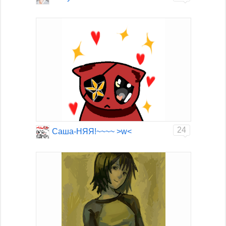
24
Саша-НЯЯ!~~~~ >w<