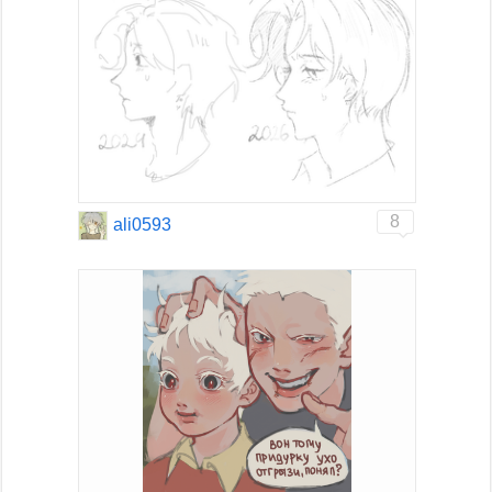
8
ali0593