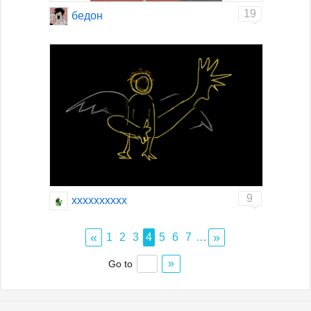
19
бедон
9
хххххххххх
«
»
1
2
3
4
5
6
7
…
»
Go to