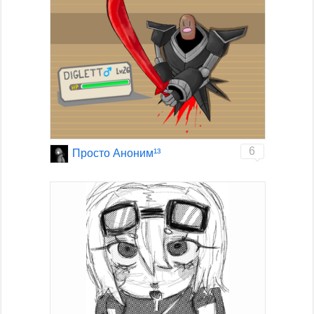
6
Просто Аноним¹³