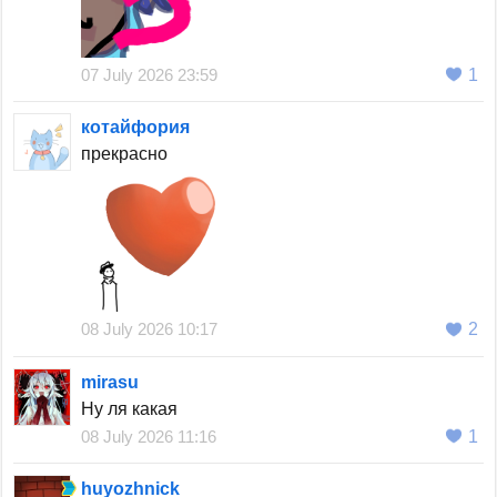
07 July 2026 23:59
1
котайфория
прекрасно
08 July 2026 10:17
2
mirasu
Ну ля какая
08 July 2026 11:16
1
huyozhnick