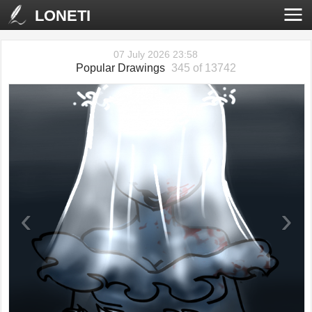
LONETI
07 July 2026 23:58
Popular Drawings
345 of 13742
‹
›