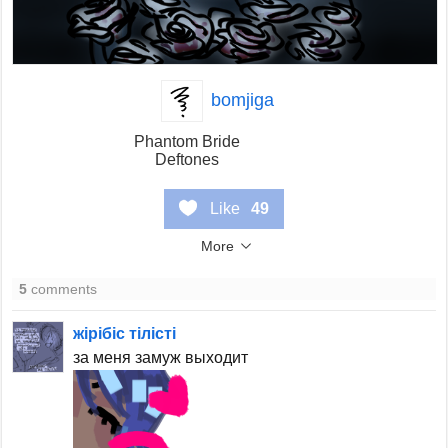
bomjiga
Phantom Bride
Deftones
Like
49
More
5
comments
жiрiбiс тiлiстi
за меня замуж выходит