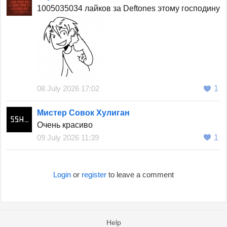
1005035034 лайков за Deftones этому господину
08 July 2026 17:02
1
Мистер Совок Хулиган
Очень красиво
09 July 2026 11:39
1
Login
or
register
to leave a comment
Help